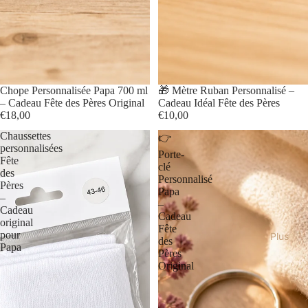
Chope Personnalisée Papa 700 ml
🎁 Mètre Ruban Personnalisé –
– Cadeau Fête des Pères Original
Cadeau Idéal Fête des Pères
€18,00
€10,00
Chaussettes
👉
personnalisées
Porte-
Fête
clé
des
Personnalisé
Pères
Papa
–
–
Cadeau
Cadeau
original
Fête
pour
Plus
des
Papa
Pères
Original