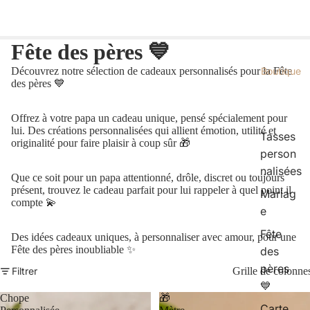
Fête des pères 💙
Boutique
Découvrez notre sélection de cadeaux personnalisés pour la Fête
des pères 💙
Offrez à votre papa un cadeau unique, pensé spécialement pour
lui. Des créations personnalisées qui allient émotion, utilité et
Tasses
originalité pour faire plaisir à coup sûr 🎁
person
nalisées
Que ce soit pour un papa attentionné, drôle, discret ou toujours
présent, trouvez le cadeau parfait pour lui rappeler à quel point il
Mariag
compte 💫
e
Fête
Des idées cadeaux uniques, à personnaliser avec amour, pour une
Fête des pères inoubliable ✨
des
pères
Filtrer
Grille de colonne
💙
Chope
🎁
Carte