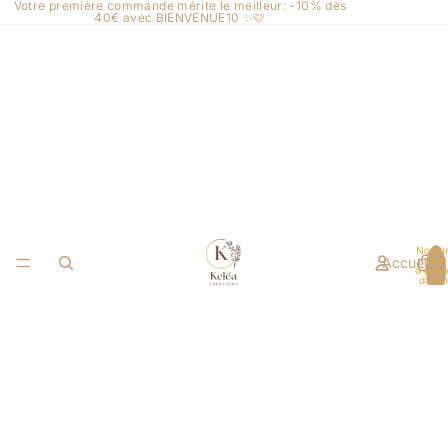
Votre première commande mérite le meilleur: -10% dès
40€ avec BIENVENUE10 ✨🩷
Nomb
Accueil
total
d’artic
dans l
panier: