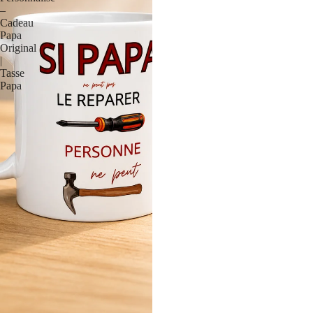
–
Cadeau
Papa
Original
|
Tasse
Papa